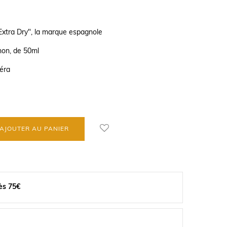
xtra Dry", la marque espagnole
hon, de 50ml
véra
AJOUTER AU PANIER
ès 75€