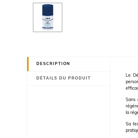
DESCRIPTION
Le Dé
DÉTAILS DU PRODUIT
person
effica
Sans a
régéné
la rég
Sa tex
pratiq