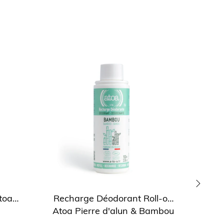
toa
Recharge Déodorant Roll-on
Dé
›
Atoa Pierre d'alun & Bambou
rech