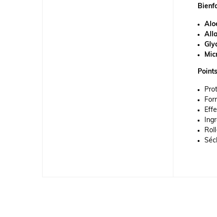
Bienfa
Alo
Alla
Glyc
Micr
Points
Pro
For
Effe
Ingr
Roll
Séc