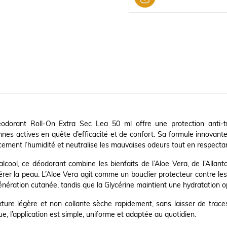
odorant Roll-On Extra Sec Lea 50 ml offre une protection anti-tr
nes actives en quête d’efficacité et de confort. Sa formule innovante,
cement l’humidité et neutralise les mauvaises odeurs tout en respectan
lcool, ce déodorant combine les bienfaits de l’Aloe Vera, de l’Allant
rer la peau. L’Aloe Vera agit comme un bouclier protecteur contre les irr
énération cutanée, tandis que la Glycérine maintient une hydratation opt
ture légère et non collante sèche rapidement, sans laisser de trace
ue, l’application est simple, uniforme et adaptée au quotidien.