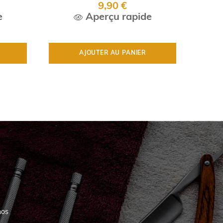
9,90 €
e
Aperçu rapide
AJOUTER AU PANIER
nos