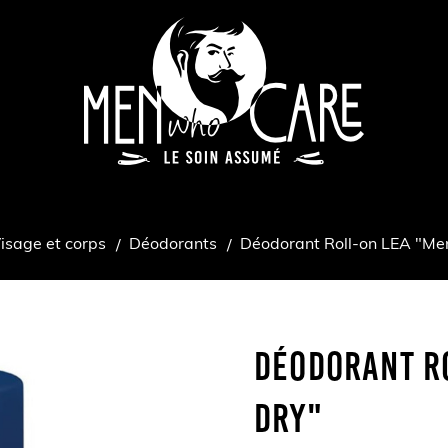
isage et corps
Déodorants
Déodorant Roll-on LEA "Men
Déodorant R
Dry"