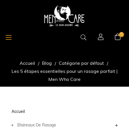
Basculer
☰
0
la
navigation
Accueil
Blog
Catégorie par défaut
Les 5 étapes essentielles pour un rasage parfait |
Men Who Care
Accueil
Blaireaux De Rasage