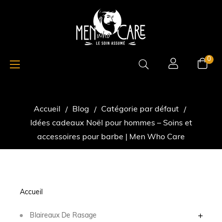
Basculer
☰
0
la
navigation
Accueil
Blog
Catégorie par défaut
Idées cadeaux Noël pour hommes – Soins et
accessoires pour barbe | Men Who Care
Accueil
Blaireaux De Rasage