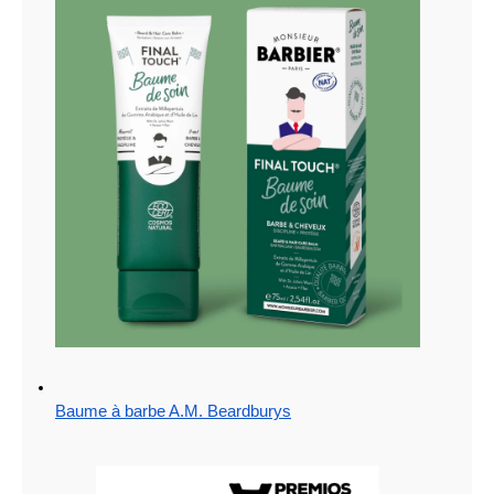
Baume à barbe A.M. Beardburys